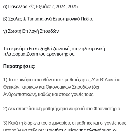
ΠΡΟΓΡΑΜΜΑΤΑ
α) Πανελλαδικές Εξετάσεις 2024, 2025.
ΣΠΟΥΔΩΝ
Α' ΛΥΚΕΙΟΥ
β) Σχολές & Τμήματα ανά Επιστημονικό Πεδίο.
Β' ΛΥΚΕΙΟΥ
Γ ' ΛΥΚΕΙΟΥ
γ) Σωστή Επιλογή Σπουδών.
ΑΠΟΦΟΙΤΟΙ
ΘΕΡΙΝΑ
Το σεμινάριο θα διεξαχθεί ζωντανά, στην ηλεκτρονική
ΤΜΗΜΑΤΑ
πλατφόρμα Zoom του φροντιστηρίου.
ONLINE
ΔΙΑΓΩΝΙΣΜΑΤΑ
Παρατηρήσεις
:
ΠΛΗΡΟΦΟΡΙΕΣ
1) Το σεμινάριο απευθύνεται σε μαθητές/τριες Α' & Β’ Λυκείου,
ΚΑΡΤΕΛΑ ΜΑΘΗΤΗ
Θετικών, Ιατρικών και Οικονομικών Σπουδών (όχι
ΘΕΜΑΤΑ
Ανθρωπιστικών), καθώς και στους γονείς τους.
ΠΑΝΕΛΛΑΔΙΚΩΝ
ΕΠΙΤΥΧΟΝΤΕΣ
2) Δεν απαιτείται ο/η μαθητής/τρια να φοιτά στο Φροντιστήριο.
ΚΡΙΣΕΙΣ
LINKS
3) Κατά τη διάρκεια του σεμιναρίου, οι μαθητές και οι γονείς τους,
ΝΕΟ ΣΥΣΤΗΜΑ
μπορούν να στέλνουν
ερωτήσεις μέσω της πλατφόρμας, οι