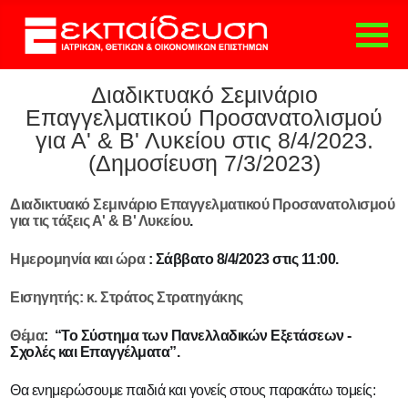
ΑΡΧΙΚΗ
Διαδικτυακό Σεμινάριο
ΤΟ ΦΡΟΝΤΙΣΤΗΡΙΟ
Επαγγελματικού Προσανατολισμού
ΕΚΠΑΙΔΕΥΣΗ
για Α' & Β' Λυκείου στις 8/4/2023.
ΕΝΗΜΕΡΩΣΗ
(Δημοσίευση 7/3/2023)
ΓΟΝΕΩΝ
ΔΙΑΔΙΚΑΣΙΑ
Διαδικτυακό Σεμινάριο Επαγγελματικού Προσανατολισμού
ΕΓΓΡΑΦΗΣ
για τις τάξεις Α' & Β' Λυκείου
.
ΕΚΔΟΣΕΙΣ
Ημερομηνία και ώρα
: Σάββατο 8/4/2023 στις 11:00.
ΕΠΑΓΓΕΛΜΑΤΙΚΟΣ
ΠΡΟΣΑΝΑΤΟΛΙΣΜΟΣ
Εισηγητής
: κ. Στράτος Στρατηγάκης
E-TEST
ONLINE ΥΠΗΡΕΣΙΕΣ
Θέμα
:
“Το Σύστημα των Πανελλαδικών Εξετάσεων -
ΑΙΤΗΣΗ ΕΓΓΡΑΦΗΣ
Σχολές και Επαγγέλματα”.
ΑΙΤΗΣΗ
Θα ενημερώσουμε παιδιά και γονείς στους παρακάτω τομείς:
ΕΠΑΝΕΓΓΡΑΦΗΣ