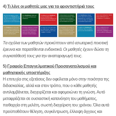
ΕΞΕΤΑΣΕΩΝ
4)
Τι λένε οι μαθητές μας για τα φροντιστήριά τους
ΓΝΩΡΙΣΤΕ ΜΑΣ
ΑΠΟ ΤΟ 1975 ΣΤΟ
ΜΑΡΟΥΣΙ
ΑΡΤΙΑ ΟΡΓΑΝΩΣΗ
ΑΠΟΤΕΛΕΣΜΑΤΙΚΕΣ
Τα σχόλια των μαθητών προκύπτουν από εσωτερική ποιοτική
ΕΝΕΡΓΕΙΕΣ
έρευνα και παρατίθενται ενδεικτικά. Οι μαθητές έχουν δώσει τη
ΤΡΟΠΟΣ ΜΕΛΕΤΗΣ
συγκατάθεσή τους για την αναπαραγωγή τους.
ΠΡΙΝ ΤΙΣ ΕΞΕΤΑΣΕΙΣ
ΑΠΟΦΘΕΓΜΑΤΙΚΕΣ
5)
Γραφείο Επαγγελματικού Προσανατολισμού και
ΡΗΣΕΙΣ
μαθησιακής υποστήριξης
ΜΑΘΗΣΙΑΚΗ
Η επιτυχία στις εξετάσεις δεν οφείλεται μόνο στην ποιότητα της
ΥΠΟΣΤΗΡΙΞΗ
διδασκαλίας, αλλά και στον τρόπο, που ο κάθε μαθητής
ΒΙΟΓΡΑΦΙΚΑ
αντιλαμβάνεται, διαχειρίζεται και αφομοιώνει τη γνώση. Αυτό
ΕΠΙΚΑΙΡΟΤΗΤΑ
μεταφράζεται σε ουσιαστική κατανόηση του μαθήματος,
πειθαρχία στη μελέτη, σωστή διαχείριση του χρόνου. Όλα αυτά
ΕΠΙΚΟΙΝΩΝΙΑ
προϋποθέτουν θέληση, συγκέντρωση, έλλειψη άγχους και