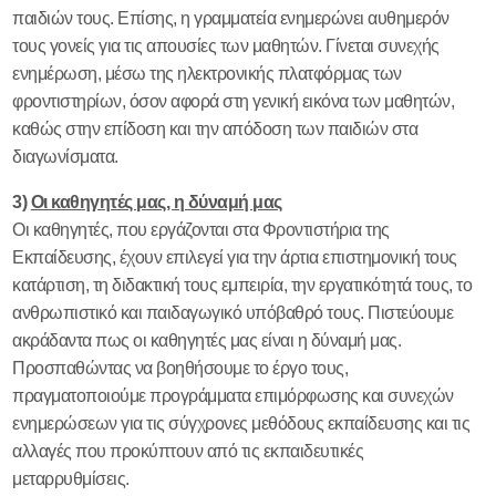
ΠΡΟΓΡΑΜΜΑΤΑ
παιδιών τους. Επίσης, η γραμματεία ενημερώνει αυθημερόν
ΣΠΟΥΔΩΝ
τους γονείς για τις απουσίες των μαθητών. Γίνεται συνεχής
Α' ΛΥΚΕΙΟΥ
ενημέρωση, μέσω της ηλεκτρονικής πλατφόρμας των
Β' ΛΥΚΕΙΟΥ
φροντιστηρίων, όσον αφορά στη γενική εικόνα των μαθητών,
Γ ' ΛΥΚΕΙΟΥ
καθώς στην επίδοση και την απόδοση των παιδιών στα
ΑΠΟΦΟΙΤΟΙ
διαγωνίσματα.
ΘΕΡΙΝΑ
ΤΜΗΜΑΤΑ
3)
Οι καθηγητές μας, η δύναμή μας
ONLINE
Οι καθηγητές, που εργάζονται στα Φροντιστήρια της
ΔΙΑΓΩΝΙΣΜΑΤΑ
Εκπαίδευσης, έχουν επιλεγεί για την άρτια επιστημονική τους
ΠΛΗΡΟΦΟΡΙΕΣ
κατάρτιση, τη διδακτική τους εμπειρία, την εργατικότητά τους, το
ανθρωπιστικό και παιδαγωγικό υπόβαθρό τους. Πιστεύουμε
ΚΑΡΤΕΛΑ ΜΑΘΗΤΗ
ακράδαντα πως οι καθηγητές μας είναι η δύναμή μας.
ΘΕΜΑΤΑ
Προσπαθώντας να βοηθήσουμε το έργο τους,
ΠΑΝΕΛΛΑΔΙΚΩΝ
πραγματοποιούμε προγράμματα επιμόρφωσης και συνεχών
ΕΠΙΤΥΧΟΝΤΕΣ
ενημερώσεων για τις σύγχρονες μεθόδους εκπαίδευσης και τις
ΚΡΙΣΕΙΣ
αλλαγές που προκύπτουν από τις εκπαιδευτικές
LINKS
μεταρρυθμίσεις.
ΝΕΟ ΣΥΣΤΗΜΑ