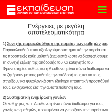
ΑΡΧΙΚΗ
Ενέργειες με μεγάλη
ΤΟ ΦΡΟΝΤΙΣΤΗΡΙΟ
αποτελεσματικότητα
ΕΚΠΑΙΔΕΥΣΗ
ΕΝΗΜΕΡΩΣΗ
1)
Συνεχής παρακολούθηση της πορείας των μαθητών μας
ΓΟΝΕΩΝ
Παρακολουθούμε και αξιολογούμε συστηματικά την πορεία και
ΔΙΑΔΙΚΑΣΙΑ
τις προοπτικές κάθε μαθητή ξεχωριστά, ώστε να διασφαλίσουμε
ΕΓΓΡΑΦΗΣ
τη συνεχή εξέλιξη της απόδοσής του. Οι καθηγητές του
ΕΚΔΟΣΕΙΣ
Φροντιστηρίου καθώς και η Διεύθυνση είναι πάντα διαθέσιμοι να
ΕΠΑΓΓΕΛΜΑΤΙΚΟΣ
συζητήσουν με τους μαθητές την απόδοσή τους και να τους
ΠΡΟΣΑΝΑΤΟΛΙΣΜΟΣ
στηρίξουν και ψυχολογικά στην ιδιαίτερα απαιτητική προσπάθειά
E-TEST
τους, ενισχύοντας έτσι την αυτοπεποίθησή τους.
ONLINE ΥΠΗΡΕΣΙΕΣ
ΑΙΤΗΣΗ ΕΓΓΡΑΦΗΣ
2)
Συστηματική ενημέρωση γονέων
ΑΙΤΗΣΗ
Οι καθηγητές και η Διεύθυνση είναι πάντα διαθέσιμοι για τους
ΕΠΑΝΕΓΓΡΑΦΗΣ
γονείς των μαθητών, προκειμένου να γνωρίζουν την πορεία των