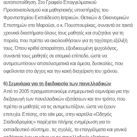
αυτοπεποίθηση. Στο Γραφείο Επαγγελματικού
Προσανατολισμού και μαθησιακής υποστήριξης του
Φροντιστηρίου Εκπαίδευση Ιατρικών, Θετικών & Οικονομικών
Επιστημών στο Μαρούσι, ο κ. Πουσπουρίκας, συναντά σε τακτά
χρονικά διαστήματα όλους τους μαθητές και συζητάνε για τη
πορεία, που πρέπει να ακολουθήσουν για τη ταχύτερη εξέλιξή
τους. Όπου κριθεί απαραίτητο, εξειδικευμένη ψυχολόγος,
συναντά τους μαθητές σε ατομικό επίπεδο, ώστε να
αντιμετωπίσουν αποτελεσματικά και άμεσα, δυσκολίες, που
οφείλονται στο άγχος και την κακή διαχείριση του χρόνου.
6)
Σεμινάρια για τη διαδικασία των πανελλαδικών
Από το 2005 πραγματοποιούμε ενημερωτικά σεμινάρια για την
διεξαγωγή των πανελλαδικών εξετάσεων και τον τρόπο, που
πρέπει οι μαθητές να τις αντιμετωπίζουν, ώστε να έχουν
επιτυχία. Επίσης, στο
site
μας, στην καρτέλα «Οδηγός
Σταδιοδρομίας» παρέχεται πλήρης ενημέρωση για το
εκπαιδευτικό σύστημα , τις σχολές, τα επαγγέλματα και γενικά